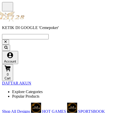
KETIK DI GOOGLE 'Cemepoker'
Account
0
Cart
DAFTAR AKUN
Explore Categories
Popular Products
Shop All Designs
HOT GAMES
SPORTSBOOK