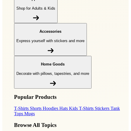
Shop for Adults & Kids
Accessories
Express yourself with stickers and more
Home Goods
Decorate with pillows, tapestries, and more
Popular Products
T-Shirts
Shorts
Hoodies
Hats
Kids T-Shirts
Stickers
Tank
Tops
Mugs
Browse All Topics