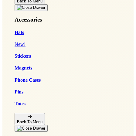
Back To Menu
Accessories
Hats
New!
Stickers
Magnets
Phone Cases
Pins
Totes
Back To Menu