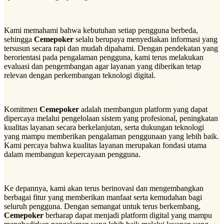
Kami memahami bahwa kebutuhan setiap pengguna berbeda,
sehingga
Cemepoker
selalu berupaya menyediakan informasi yang
tersusun secara rapi dan mudah dipahami. Dengan pendekatan yang
berorientasi pada pengalaman pengguna, kami terus melakukan
evaluasi dan pengembangan agar layanan yang diberikan tetap
relevan dengan perkembangan teknologi digital.
Komitmen
Cemepoker
adalah membangun platform yang dapat
dipercaya melalui pengelolaan sistem yang profesional, peningkatan
kualitas layanan secara berkelanjutan, serta dukungan teknologi
yang mampu memberikan pengalaman penggunaan yang lebih baik.
Kami percaya bahwa kualitas layanan merupakan fondasi utama
dalam membangun kepercayaan pengguna.
Ke depannya, kami akan terus berinovasi dan mengembangkan
berbagai fitur yang memberikan manfaat serta kemudahan bagi
seluruh pengguna. Dengan semangat untuk terus berkembang,
Cemepoker
berharap dapat menjadi platform digital yang mampu