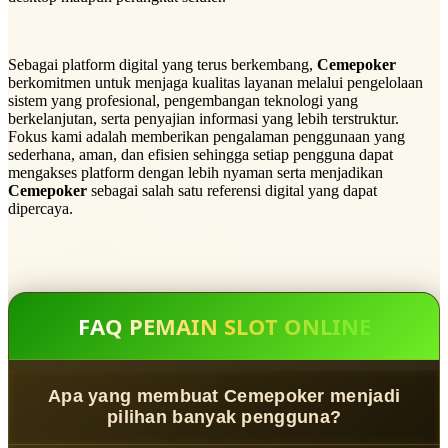
Sebagai platform digital yang terus berkembang,
Cemepoker
berkomitmen untuk menjaga kualitas layanan melalui pengelolaan
sistem yang profesional, pengembangan teknologi yang
berkelanjutan, serta penyajian informasi yang lebih terstruktur.
Fokus kami adalah memberikan pengalaman penggunaan yang
sederhana, aman, dan efisien sehingga setiap pengguna dapat
mengakses platform dengan lebih nyaman serta menjadikan
Cemepoker
sebagai salah satu referensi digital yang dapat
dipercaya.
FAQ PEMAIN SLOT ONLINE
Apa yang membuat Cemepoker menjadi
pilihan banyak pengguna?