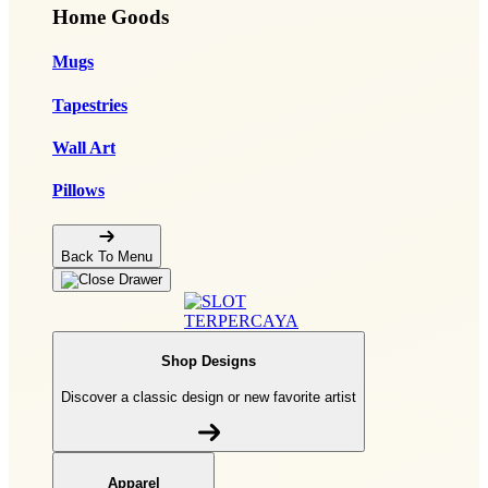
Home Goods
Mugs
Tapestries
Wall Art
Pillows
Back To Menu
Shop Designs
Discover a classic design or new favorite artist
Apparel