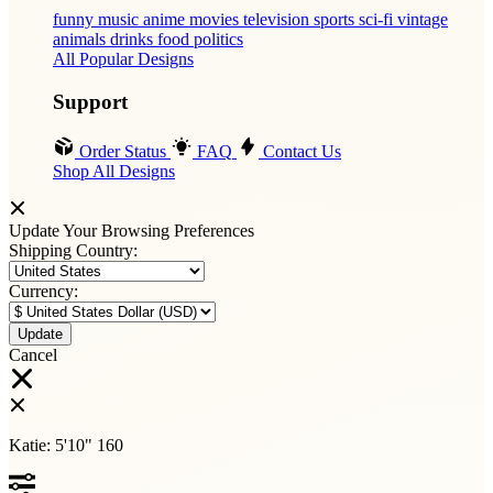
funny
music
anime
movies
television
sports
sci-fi
vintage
animals
drinks
food
politics
All Popular Designs
Support
Order Status
FAQ
Contact Us
Shop All Designs
Update Your Browsing Preferences
Shipping Country:
Currency:
Cancel
Katie:
5'10"
160